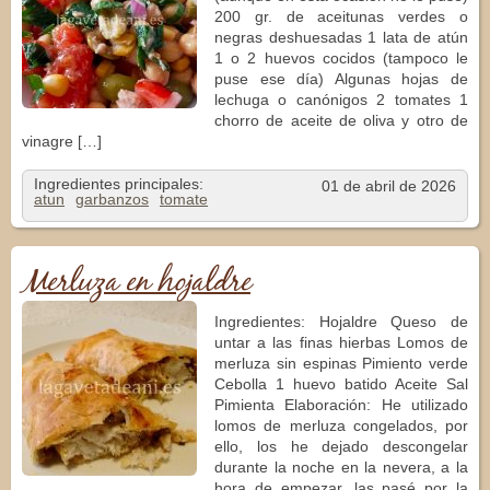
200 gr. de aceitunas verdes o
negras deshuesadas 1 lata de atún
1 o 2 huevos cocidos (tampoco le
puse ese día) Algunas hojas de
lechuga o canónigos 2 tomates 1
chorro de aceite de oliva y otro de
vinagre […]
Ingredientes principales:
01 de abril de 2026
atun
garbanzos
tomate
Merluza en hojaldre
Ingredientes: Hojaldre Queso de
untar a las finas hierbas Lomos de
merluza sin espinas Pimiento verde
Cebolla 1 huevo batido Aceite Sal
Pimienta Elaboración: He utilizado
lomos de merluza congelados, por
ello, los he dejado descongelar
durante la noche en la nevera, a la
hora de empezar, las pasé por la