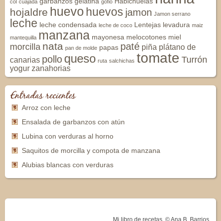
garbanzos
gelatina
Habichuelas
col
cuajada
gofio
huevo
huevos
hojaldre
jamon
Jamon serrano
leche
leche condensada
Lentejas
levadura
leche de coco
maiz
manzana
mayonesa
melocotones
miel
mantequilla
nata
paté
morcilla
piña
plátano de
papas
pan de molde
tomate
queso
pollo
Turrón
canarias
ruta
salchichas
yogur
zanahorias
Entradas recientes
Arroz con leche
Ensalada de garbanzos con atún
Lubina con verduras al horno
Saquitos de morcilla y compota de manzana
Alubias blancas con verduras
Mi libro de recetas. © Ana B. Barrios.