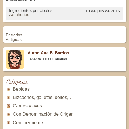
Ingredientes principales:
19 de julio de 2015
zanahorias
←
Navegación de Entradas
Entradas
Antiguas
Autor: Ana B. Barrios
Tenerife. Islas Canarias
Categorías
Bebidas
Bizcochos, galletas, bollos,…
Carnes y aves
Con Denominación de Origen
Con thermomix