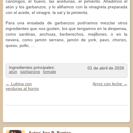
canónigos, el huevo, las aceitunas, el pimiento. Añadimos el
atún y los garbanzos, y lo aliñamos con la vinagreta preparada
con el aceite, el vinagre, la sal y la pimienta.
Para una ensalada de garbanzos podríamos mezclar otros
ingredientes que nos gusten, los que tengamos en la despensa,
como sardinas, anchoas, berberechos, mejillones, o en la
nevera, como jamón serrano, jamón de york, pavo, chorizo,
queso, pollo, …
Ingredientes principales:
01 de abril de 2026
atun
garbanzos
tomate
←
Lubina con
Arroz con leche
→
Navegación de Entradas
verduras al horno
Autor: Ana B. Barrios