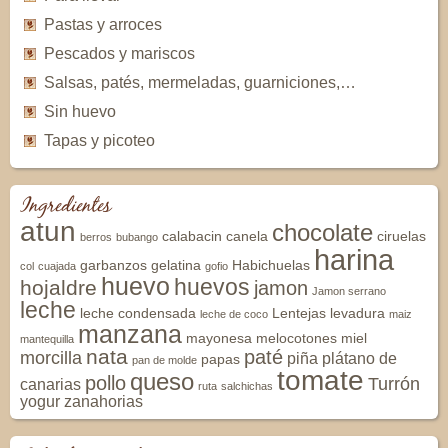
Pastas y arroces
Pescados y mariscos
Salsas, patés, mermeladas, guarniciones,…
Sin huevo
Tapas y picoteo
Ingredientes
atun
chocolate
calabacin
canela
ciruelas
berros
bubango
harina
garbanzos
gelatina
Habichuelas
col
cuajada
gofio
huevo
huevos
hojaldre
jamon
Jamon serrano
leche
leche condensada
Lentejas
levadura
leche de coco
maiz
manzana
mayonesa
melocotones
miel
mantequilla
nata
paté
morcilla
piña
plátano de
papas
pan de molde
tomate
queso
pollo
Turrón
canarias
ruta
salchichas
yogur
zanahorias