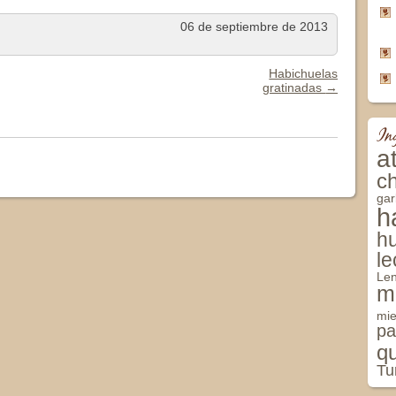
06 de septiembre de 2013
Habichuelas
gratinadas
→
In
a
c
ga
h
h
l
Len
m
mie
pa
q
Tu