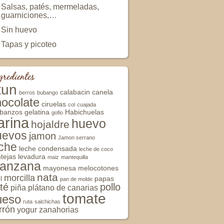
Salsas, patés, mermeladas,
guarniciones,…
Sin huevo
Tapas y picoteo
gredientes
tun
calabacin
canela
berros
bubango
hocolate
ciruelas
col
cuajada
rbanzos
gelatina
Habichuelas
gofio
arina
huevo
hojaldre
uevos
jamon
Jamon serrano
eche
leche condensada
leche de coco
tejas
levadura
maiz
mantequilla
anzana
mayonesa
melocotones
nata
morcilla
l
papas
pan de molde
té
pollo
piña
plátano de canarias
tomate
ueso
ruta
salchichas
rrón
yogur
zanahorias