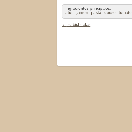
Ingredientes principales:
atun
jamon
pasta
queso
tomate
←
Habichuelas
Navegación de Entradas