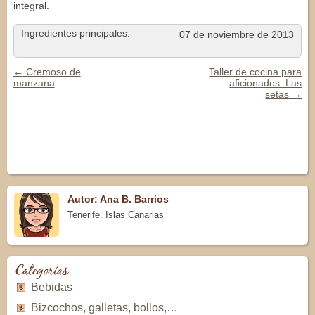
integral.
Ingredientes principales:
07 de noviembre de 2013
←
Cremoso de
Taller de cocina para
Navegación de Entradas
manzana
aficionados. Las
setas
→
Autor: Ana B. Barrios
Tenerife. Islas Canarias
Categorías
Bebidas
Bizcochos, galletas, bollos,…