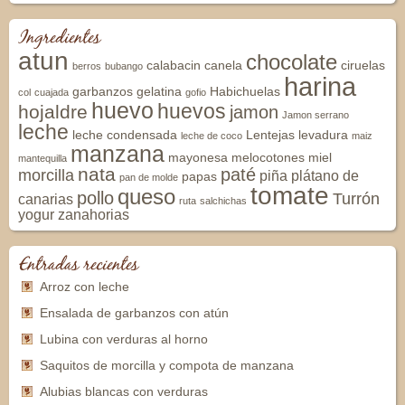
Ingredientes
atun
chocolate
calabacin
canela
ciruelas
berros
bubango
harina
garbanzos
gelatina
Habichuelas
col
cuajada
gofio
huevo
huevos
hojaldre
jamon
Jamon serrano
leche
leche condensada
Lentejas
levadura
leche de coco
maiz
manzana
mayonesa
melocotones
miel
mantequilla
nata
paté
morcilla
piña
plátano de
papas
pan de molde
tomate
queso
pollo
Turrón
canarias
ruta
salchichas
yogur
zanahorias
Entradas recientes
Arroz con leche
Ensalada de garbanzos con atún
Lubina con verduras al horno
Saquitos de morcilla y compota de manzana
Alubias blancas con verduras