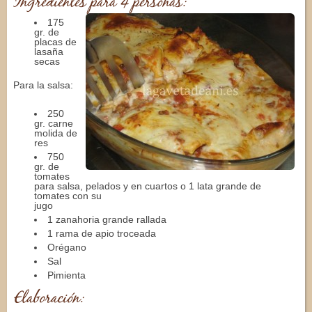
Ingredientes para 4 personas:
175
gr. de
placas de
lasaña
secas
Para la salsa:
250
gr. carne
molida de
res
750
gr. de
tomates
para salsa, pelados y en cuartos o 1 lata grande de
tomates con su
jugo
1 zanahoria grande rallada
1 rama de apio troceada
Orégano
Sal
Pimienta
Elaboración: