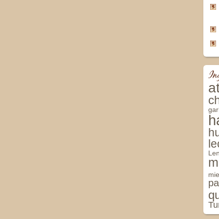
In
a
c
ga
h
h
l
Len
m
mie
pa
q
Tu