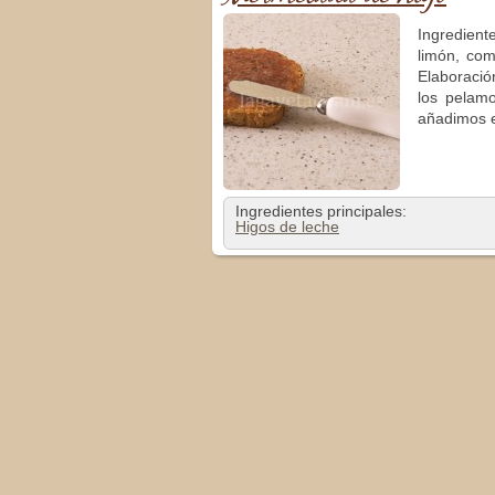
Ingredient
limón, com
Elaboració
los pelam
añadimos 
Ingredientes principales:
Higos de leche