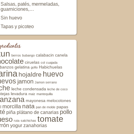
Salsas, patés, mermeladas,
guarniciones,…
Sin huevo
Tapas y picoteo
gredientes
tun
calabacin
canela
berros
bubango
hocolate
ciruelas
col
cuajada
rbanzos
gelatina
Habichuelas
gofio
arina
huevo
hojaldre
uevos
jamon
Jamon serrano
eche
leche condensada
leche de coco
tejas
levadura
maiz
mantequilla
anzana
mayonesa
melocotones
nata
morcilla
l
papas
pan de molde
té
pollo
piña
plátano de canarias
tomate
ueso
ruta
salchichas
rrón
yogur
zanahorias