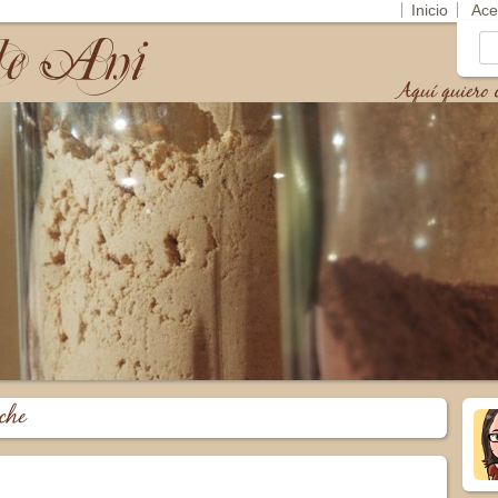
Inicio
Ace
de Ani
Bu
Aquí quiero c
che