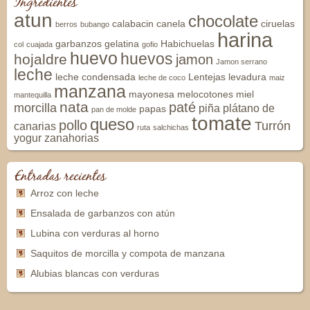
Ingredientes
atun
chocolate
calabacin
canela
ciruelas
berros
bubango
harina
garbanzos
gelatina
Habichuelas
col
cuajada
gofio
huevo
huevos
hojaldre
jamon
Jamon serrano
leche
leche condensada
Lentejas
levadura
leche de coco
maiz
manzana
mayonesa
melocotones
miel
mantequilla
nata
paté
morcilla
piña
plátano de
papas
pan de molde
tomate
queso
pollo
Turrón
canarias
ruta
salchichas
yogur
zanahorias
Entradas recientes
Arroz con leche
Ensalada de garbanzos con atún
Lubina con verduras al horno
Saquitos de morcilla y compota de manzana
Alubias blancas con verduras