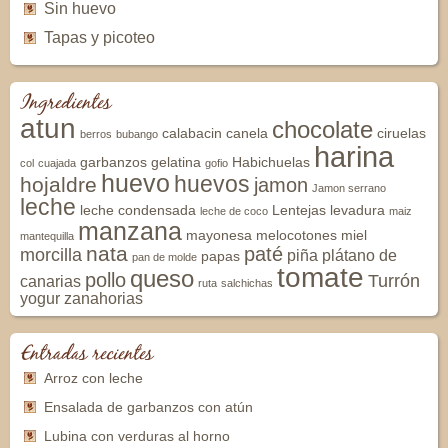
Sin huevo
Tapas y picoteo
Ingredientes
atun
chocolate
calabacin
canela
ciruelas
berros
bubango
harina
garbanzos
gelatina
Habichuelas
col
cuajada
gofio
huevo
huevos
hojaldre
jamon
Jamon serrano
leche
leche condensada
Lentejas
levadura
leche de coco
maiz
manzana
mayonesa
melocotones
miel
mantequilla
nata
paté
morcilla
piña
plátano de
papas
pan de molde
tomate
queso
pollo
Turrón
canarias
ruta
salchichas
yogur
zanahorias
Entradas recientes
Arroz con leche
Ensalada de garbanzos con atún
Lubina con verduras al horno